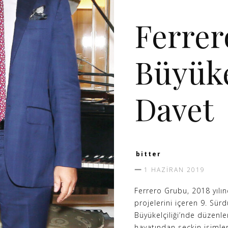
DIPLOMASI
Ferrer
Büyüke
Davet
bitter
1 HAZIRAN 2019
Ferrero Grubu, 2018 yılın
projelerini içeren 9. Sürd
Büyükelçiliği’nde düzenle
hayatından seçkin isimler