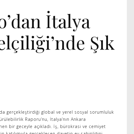
o’dan İtalya
lçiliği’nde Şık
da gerçekleştirdiği global ve yerel sosyal sorumluluk
ürülebilirlik Raporu’nu, İtalya’nın Ankara
nen bir geceyle açıkladı. İş, bürokrasi ve cemiyet
in katılımıyla gerçekleşen davetin ev sahipliğini