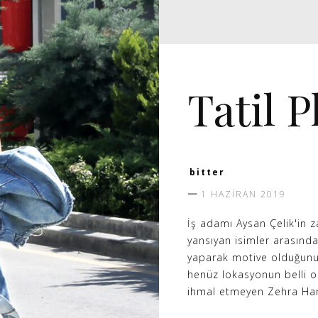
CADDE
Tatil P
bitter
1 HAZIRAN 2019
İş adamı Aysan Çelik'in z
yansıyan isimler arasınday
yaparak motive olduğunu s
henüz lokasyonun belli o
ihmal etmeyen Zehra Hanı