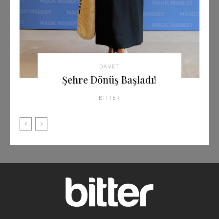
DAVET
Şehre Dönüş Başladı!
BITTER