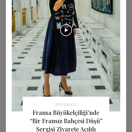
DIPLOMASI
Fransa Büyükelçiliği’nde
“Bir Fransız Bahçesi Düşü”
Sergisi Ziyarete Açıldı