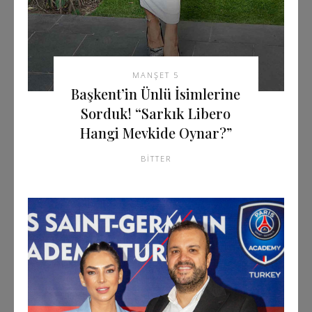
MANŞET 5
Başkent’in Ünlü İsimlerine
Sorduk! “Sarkık Libero
Hangi Mevkide Oynar?”
BITTER