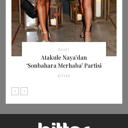
DAVET
Atakule Naya’dan
‘Sonbahara Merhaba’ Partisi
BITTER