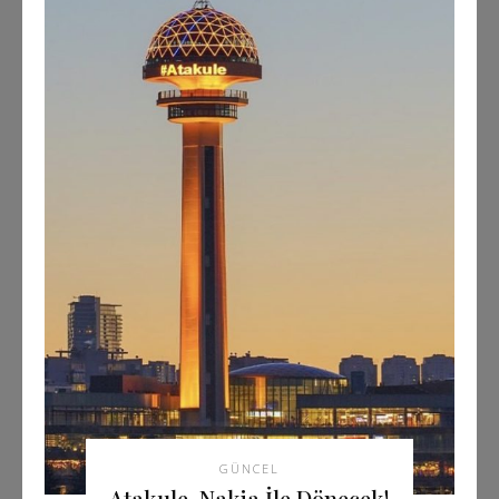
GÜNCEL
Atakule, Nakia İle Dönecek!