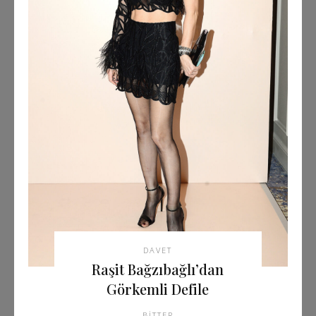
DAVET
Raşit Bağzıbağlı’dan
Görkemli Defile
BITTER