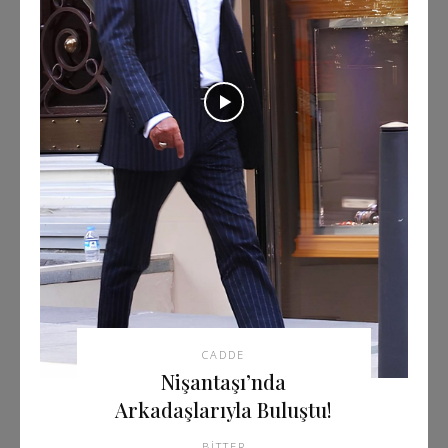
CADDE
Nişantaşı’nda
Arkadaşlarıyla Buluştu!
BITTER