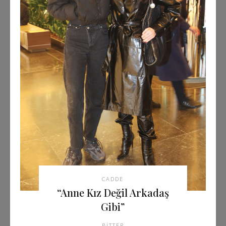
CADDE
“Anne Kız Değil Arkadaş
Gibi”
BITTER