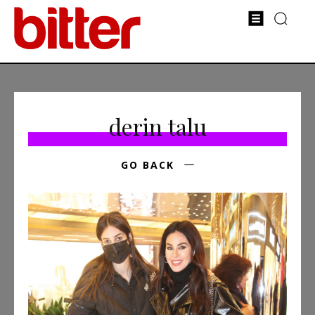
derin talu
GO BACK