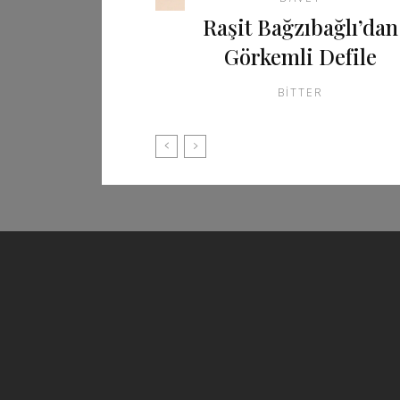
Raşit Bağzıbağlı’dan
Görkemli Defile
BITTER