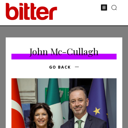
John Mc-Cullagh
GO BACK