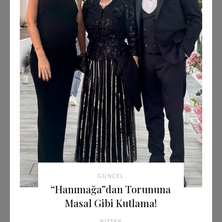
GÜNCEL
“Hanımağa”dan Torununa
Masal Gibi Kutlama!
BITTER