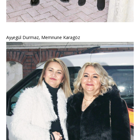
Ayşegül Durmaz, Memnune Karagöz