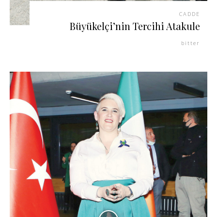
CADDE
Büyükelçi’nin Tercihi Atakule
bitter