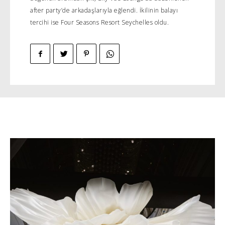
after party’de arkadaşlarıyla eğlendi. İkilinin balayı
tercihi ise Four Seasons Resort Seychelles oldu.