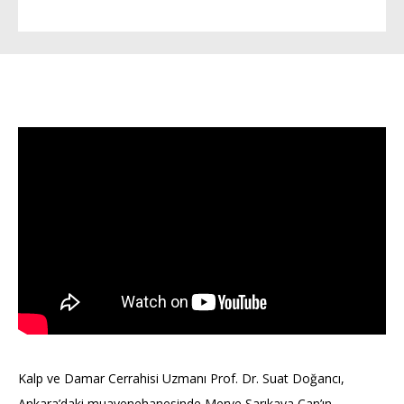
Kalp ve Damar Cerrahisi Uzmanı Prof. Dr. Suat Doğancı,
Ankara’daki muayenehanesinde Merve Sarıkaya Can’ın