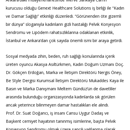
kurucusu olduğu Genext Healthcare Solutions iş birliği ile “Kadın
ve Damar Sağlığı” etkinliği düzenledi. “Görünenden öte gizemli
bir dünya” sloganıyla kadınların gizli hastalığı Pelvik Konjesyon
Sendromu ve Lipödem rahatsızlıklarına odaklanan etkinlik,
İstanbul ve Ankara’dan çok sayıda önemli ismi bir araya getirdi.
Sosyal medyada zihin, beden, ruh sağlığı konularında içerik
üreten oyuncu Akasya Asıltürkmen, Kadın Doğum Uzmanı Doç.
Dr. Gökçen Erdoğan, Marka ve İletişim Direktörü Nergis Öney,
Be Style Dergisi Kurumsal İletişim Direktörü Mukaddes Kaya ile
Basın ve Marka Danışmanı Meltem Gündüz’ün de davetliler
arasında bulunduğu organizasyonda kadınlarda sık görülen
ancak yeterince bilinmeyen damar hastalıkları ele alındı.
Prof. Dr. Suat Doğancı, iş insanı Cansu Uygur Dadaş ve
Başkent cemiyet hayatının tanınmış isimlerine, başta Pelvik
Konjesyon Sendromu olmak üzere sancılı yağlanma olarak