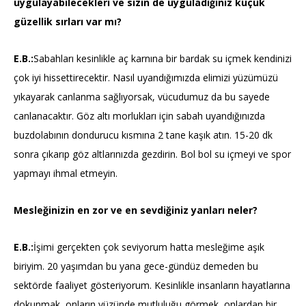
uygulayabilecekleri ve sizin de uyguladığınız küçük
güzellik sırları var mı?
E.B.:
Sabahları kesinlikle aç karnına bir bardak su içmek kendinizi
çok iyi hissettirecektir. Nasıl uyandığımızda elimizi yüzümüzü
yıkayarak canlanma sağlıyorsak, vücudumuz da bu sayede
canlanacaktır. Göz altı morlukları için sabah uyandığınızda
buzdolabının dondurucu kısmına 2 tane kaşık atın. 15-20 dk
sonra çıkarıp göz altlarınızda gezdirin. Bol bol su içmeyi ve spor
yapmayı ihmal etmeyin.
Mesleğinizin en zor ve en sevdiğiniz yanları neler?
E.B.:
İşimi gerçekten çok seviyorum hatta mesleğime aşık
biriyim. 20 yaşımdan bu yana gece-gündüz demeden bu
sektörde faaliyet gösteriyorum. Kesinlikle insanların hayatlarına
dokunmak, onların yüzünde mutluluğu görmek, onlardan bir