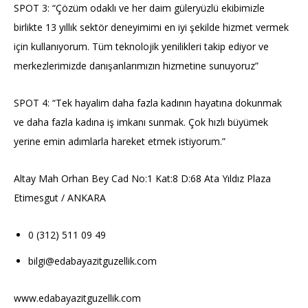
SPOT 3: “Çözüm odaklı ve her daim güleryüzlü ekibimizle
birlikte 13 yıllık sektör deneyimimi en iyi şekilde hizmet vermek
için kullanıyorum. Tüm teknolojik yenilikleri takip ediyor ve
merkezlerimizde danışanlarımızın hizmetine sunuyoruz”
SPOT 4: “Tek hayalim daha fazla kadının hayatına dokunmak
ve daha fazla kadına iş imkanı sunmak. Çok hızlı büyümek
yerine emin adımlarla hareket etmek istiyorum.”
Altay Mah Orhan Bey Cad No:1 Kat:8 D:68 Ata Yıldız Plaza
Etimesgut / ANKARA
0 (312) 511 09 49
bilgi@edabayazitguzellik.com
www.edabayazitguzellik.com