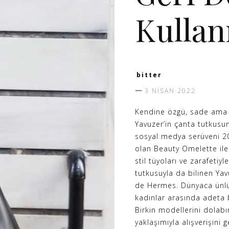
Kullan
bitter
3 NISAN 2022
Kendine özgü, sade ama b
Yavuzer’in çanta tutkusun
sosyal medya serüveni 2
olan Beauty Omelette ile 
stil tüyoları ve zarafeti
tutkusuyla da bilinen Yav
de Hermes. Dünyaca ünlü
kadınlar arasında adeta
Birkin modellerini dolab
yaklaşımıyla alışverişini