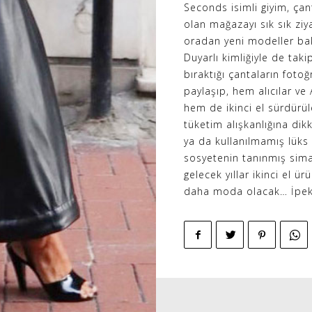
Seconds isimli giyim, çan
olan mağazayı sık sık ziy
oradan yeni modeller bak
Duyarlı kimliğiyle de tak
bıraktığı çantaların foto
paylaşıp, hem alıcılar v
hem de ikinci el sürdürül
tüketim alışkanlığına dikk
ya da kullanılmamış lüks
sosyetenin tanınmış simal
gelecek yıllar ikinci el
daha moda olacak… İpek