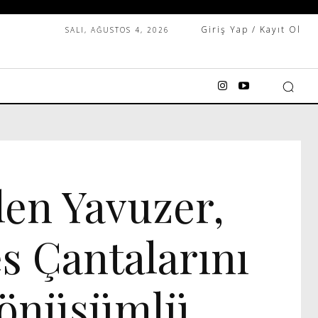
Giriş Yap / Kayıt Ol
SALI, AĞUSTOS 4, 2026
len Yavuzer,
 Çantalarını
Dönüşümlü