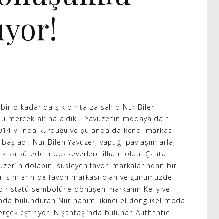
ıyor!
ir o kadar da şık bir tarza sahip Nur Bilen
u mercek altına aldık... Yavuzer’in modaya dair
014 yılında kurduğu ve şu anda da kendi markası
başladı. Nur Bilen Yavuzer, yaptığı paylaşımlarla,
yle kısa sürede modaseverlere ilham oldu. Çanta
uzer’in dolabını süsleyen favori markalarından biri
 isimlerin de favori markası olan ve günümüzde
 bir statü sembolüne dönüşen markanın Kelly ve
ında bulunduran Nur hanım, ikinci el döngüsel moda
 gerçekleştiriyor. Nişantaşı’nda bulunan Authentic