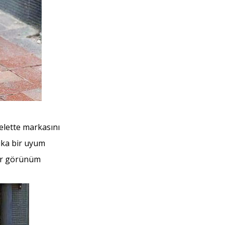
elette markasını
ika bir uyum
bir görünüm