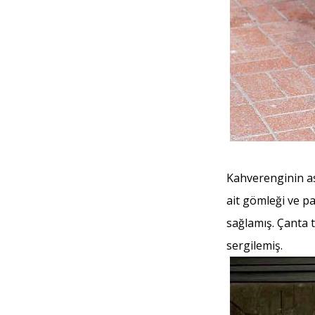
Kahverenginin as
ait gömleği ve p
sağlamış. Çanta 
sergilemiş.