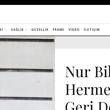
SI
SAĞLIK
GÜZELLIK
FRAME
VIDEO
İLETIŞIM
MANŞET 5
MODA
Nur Bi
Hermes
Geri 