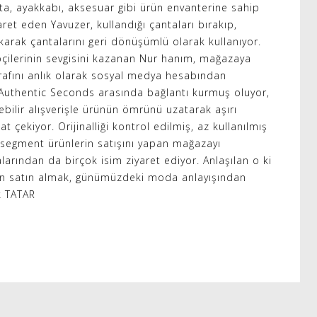
ta, ayakkabı, aksesuar gibi ürün envanterine sahip
aret eden Yavuzer, kullandığı çantaları bırakıp,
arak çantalarını geri dönüşümlü olarak kullanıyor.
ipçilerinin sevgisini kazanan Nur hanım, mağazaya
ğrafını anlık olarak sosyal medya hesabından
e Authentic Seconds arasında bağlantı kurmuş oluyor,
ebilir alışverişle ürünün ömrünü uzatarak aşırı
at çekiyor. Orijinalliği kontrol edilmiş, az kullanılmış
 segment ürünlerin satışını yapan mağazayı
arından da birçok isim ziyaret ediyor. Anlaşılan o ki
 ürün satın almak, günümüzdeki moda anlayışından
 TATAR