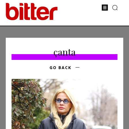
çanta
GO BACK