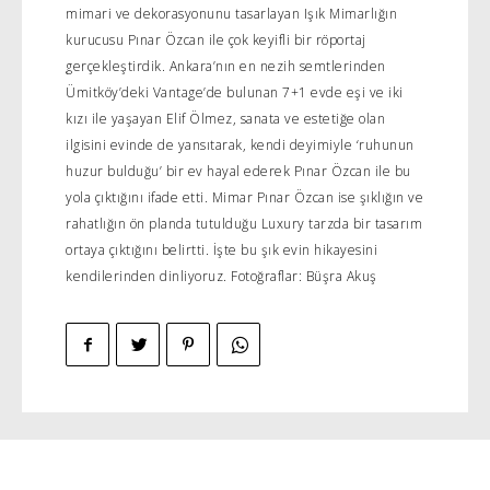
mimari ve dekorasyonunu tasarlayan Işık Mimarlığın
kurucusu Pınar Özcan ile çok keyifli bir röportaj
gerçekleştirdik. Ankara’nın en nezih semtlerinden
Ümitköy’deki Vantage’de bulunan 7+1 evde eşi ve iki
kızı ile yaşayan Elif Ölmez, sanata ve estetiğe olan
ilgisini evinde de yansıtarak, kendi deyimiyle ‘ruhunun
huzur bulduğu’ bir ev hayal ederek Pınar Özcan ile bu
yola çıktığını ifade etti. Mimar Pınar Özcan ise şıklığın ve
rahatlığın ön planda tutulduğu Luxury tarzda bir tasarım
ortaya çıktığını belirtti. İşte bu şık evin hikayesini
kendilerinden dinliyoruz. Fotoğraflar: Büşra Akuş