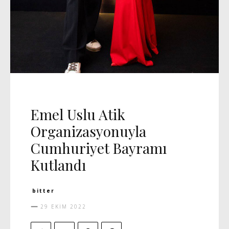
DAVET
GÜNCEL
MANŞET 5
Emel Uslu Atik
Organizasyonuyla
Cumhuriyet Bayramı
Kutlandı
bitter
29 EKIM 2022