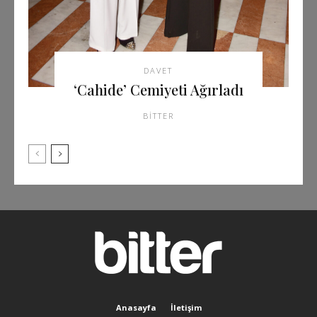
DAVET
‘Cahide’ Cemiyeti Ağırladı
BITTER
Anasayfa
İletişim