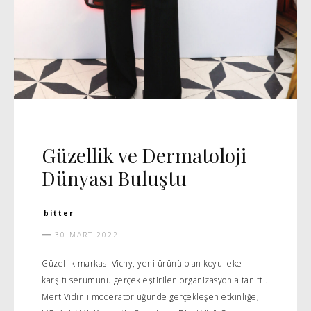
DAVET
MANŞET 5
Güzellik ve Dermatoloji
Dünyası Buluştu
bitter
30 MART 2022
Güzellik markası Vichy, yeni ürünü olan koyu leke
karşıtı serumunu gerçekleştirilen organizasyonla tanıttı.
Mert Vidinli moderatörlüğünde gerçekleşen etkinliğe;