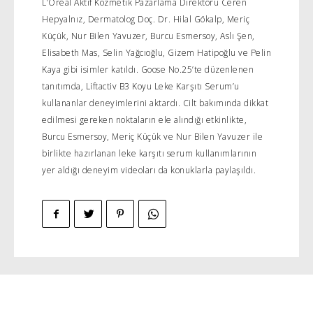
L’Oréal Aktif Kozmetik Pazarlama Direktörü Ceren
Hepyalnız, Dermatolog Doç. Dr. Hilal Gökalp, Meriç
Küçük, Nur Bilen Yavuzer, Burcu Esmersoy, Aslı Şen,
Elisabeth Mas, Selin Yağcıoğlu, Gizem Hatipoğlu ve Pelin
Kaya gibi isimler katıldı. Goose No.25’te düzenlenen
tanıtımda, Liftactiv B3 Koyu Leke Karşıtı Serum’u
kullananlar deneyimlerini aktardı. Cilt bakımında dikkat
edilmesi gereken noktaların ele alındığı etkinlikte,
Burcu Esmersoy, Meriç Küçük ve Nur Bilen Yavuzer ile
birlikte hazırlanan leke karşıtı serum kullanımlarının
yer aldığı deneyim videoları da konuklarla paylaşıldı.