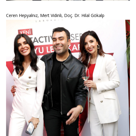
Ceren Hepyalnız, Mert Vidinli, Doç. Dr. Hilal Gökalp