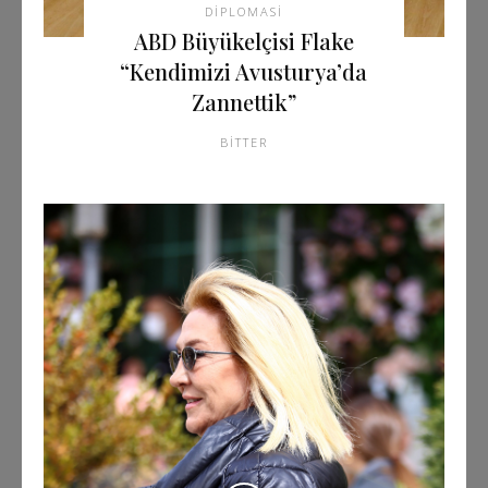
DIPLOMASI
ABD Büyükelçisi Flake
“Kendimizi Avusturya’da
Zannettik”
BITTER