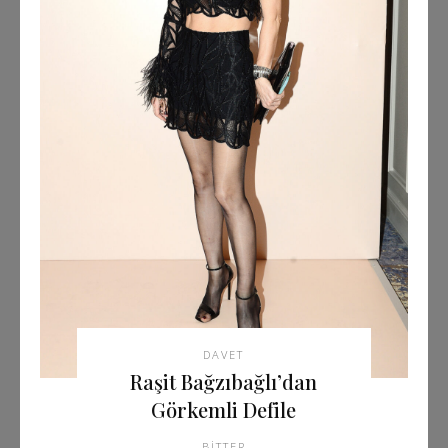
DAVET
Raşit Bağzıbağlı’dan
Görkemli Defile
BITTER