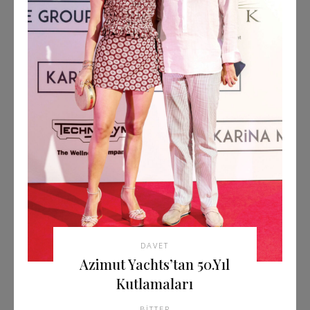
DAVET
Azimut Yachts’tan 50.Yıl
Kutlamaları
BITTER