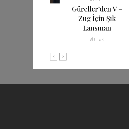
Güreller’den V –
Zug İçin Şık
Lansman
BITTER