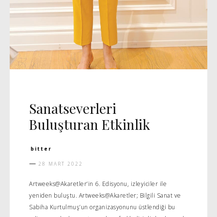
DAVET
MANŞET 5
Sanatseverleri
Buluşturan Etkinlik
bitter
28 MART 2022
Artweeks@Akaretler’in 6. Edisyonu, izleyiciler ile
yeniden buluştu. Artweeks@Akaretler; Bilgili Sanat ve
Sabiha Kurtulmuş’un organizasyonunu üstlendiği bu