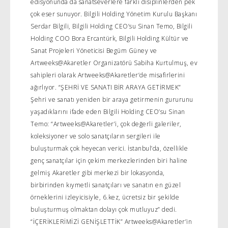
edisyonunda da sanatseverlere farklı disiplinlerden pek
çok eser sunuyor. Bilgili Holding Yönetim Kurulu Başkanı
Serdar Bilgili, Bilgili Holding CEO’su Sinan Temo, Bilgili
Holding COO Bora Ercantürk, Bilgili Holding Kültür ve
Sanat Projeleri Yöneticisi Begüm Güney ve
Artweeks@Akaretler Organizatörü Sabiha Kurtulmuş, ev
sahipleri olarak Artweeks@Akaretler’de misafirlerini
ağırlıyor. “ŞEHRİ VE SANATI BİR ARAYA GETİRMEK”
Şehri ve sanatı yeniden bir araya getirmenin gururunu
yaşadıklarını ifade eden Bilgili Holding CEO’su Sinan
Temo: “Artweeks@Akaretler’i, çok değerli galeriler,
koleksiyoner ve solo sanatçıların sergileri ile
buluşturmak çok heyecan verici. İstanbul’da, özellikle
genç sanatçılar için çekim merkezlerinden biri haline
gelmiş Akaretler gibi merkezi bir lokasyonda,
birbirinden kıymetli sanatçıları ve sanatın en güzel
örneklerini izleyicisiyle, 6.kez, ücretsiz bir şekilde
buluşturmuş olmaktan dolayı çok mutluyuz” dedi.
“İÇERİKLERİMİZİ GENİŞLETTİK” Artweeks@Akaretler’in