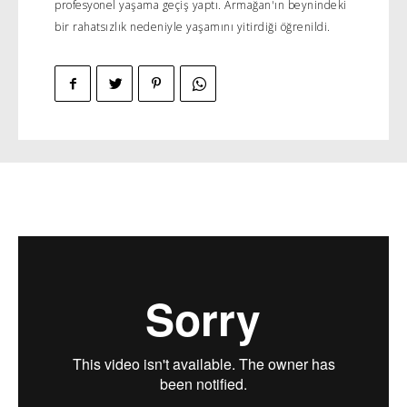
profesyonel yaşama geçiş yaptı. Armağan'ın beynindeki
bir rahatsızlık nedeniyle yaşamını yitirdiği öğrenildi.