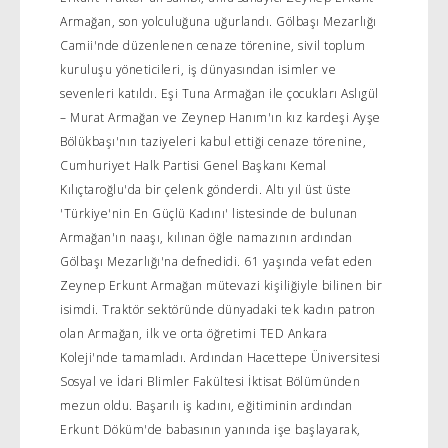
Armağan, son yolculuğuna uğurlandı. Gölbaşı Mezarlığı
Camii'nde düzenlenen cenaze törenine, sivil toplum
kuruluşu yöneticileri, iş dünyasından isimler ve
sevenleri katıldı. Eşi Tuna Armağan ile çocukları Aslıgül
– Murat Armağan ve Zeynep Hanım'ın kız kardeşi Ayşe
Bölükbaşı'nın taziyeleri kabul ettiği cenaze törenine,
Cumhuriyet Halk Partisi Genel Başkanı Kemal
Kılıçtaroğlu'da bir çelenk gönderdi. Altı yıl üst üste
'Türkiye'nin En Güçlü Kadını' listesinde de bulunan
Armağan'ın naaşı, kılınan öğle namazının ardından
Gölbaşı Mezarlığı'na defnedidi. 61 yaşında vefat eden
Zeynep Erkunt Armağan mütevazi kişiliğiyle bilinen bir
isimdi. Traktör sektöründe dünyadaki tek kadın patron
olan Armağan, ilk ve orta öğretimi TED Ankara
Koleji'nde tamamladı. Ardından Hacettepe Üniversitesi
Sosyal ve İdari Blimler Fakültesi İktisat Bölümünden
mezun oldu. Başarılı iş kadını, eğitiminin ardından
Erkunt Döküm'de babasının yanında işe başlayarak,