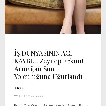
GÜNCEL
MANŞET 5
VIDEO
İŞ DÜNYASININ ACI
KAYBI… Zeynep Erkunt
Armağan Son
Yolculuğuna Uğurlandı
bitter
6 TEMMUZ 2022
Erkunt Traktör'ün sahibi, ünlü sanayici Zeynep Erkunt