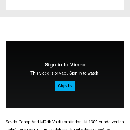
Sevda-Cenap And Müzik Vakfı tarafından ilki 1989 yılında verilen
‘Vakıf Onur Ödülü Altın Madalyası’, bu yıl orkestra şefi ve