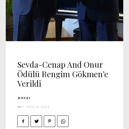
DAVET
MANŞET 5
VIDEO
Sevda-Cenap And Onur
Ödülü Rengim Gökmen’e
Verildi
bitter
7 ARALIK 2022