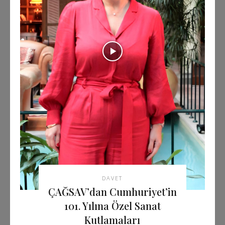
DAVET
ÇAĞSAV’dan Cumhuriyet’in
101. Yılına Özel Sanat
Kutlamaları