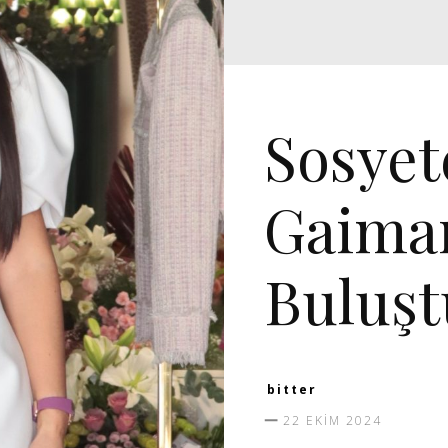
DAVET
MANŞET 5
V
Sosyet
Gaima
Buluşt
bitter
22 EKIM 2024