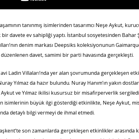
aşamının tanınmış isimlerinden tasarımcı Neşe Aykut, kuru
bir davete ev sahipliği yaptı. İstanbul sosyetesinden Bahar 
lları’nın denim markası Deepsiks koleksiyonunun Gaimarqu
 düzenlenen davet, samimi bir parti havasında gerçekleşti.
vi Ladin Villaları’nda yer alan şovrumunda gerçekleşen etki
Nuray Yılmaz da hazır bulundu. Nuray Hanım’ın yakın dostları
ykut ve Yılmaz ikilisi kusursuz bir misafirperverlik sergiled
n isimlerinin büyük ilgi gösterdiği etkinlikte, Neşe Aykut, mis
nda detaylı bilgi vermeyi de ihmal etmedi.
şkent’te son zamanlarda gerçekleşen etkinlikler arasında kat