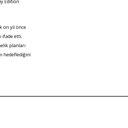
ny Edition
ık on yıl önce
ifade etti.
lik planları
ı hedeflediğini