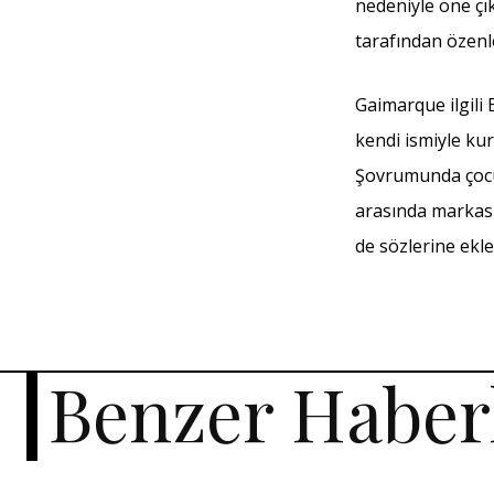
nedeniyle öne çık
tarafından özenle
Gaimarque ilgili B
kendi ismiyle ku
Şovrumunda çocuk
arasında markası
de sözlerine ekle
Benzer Haber