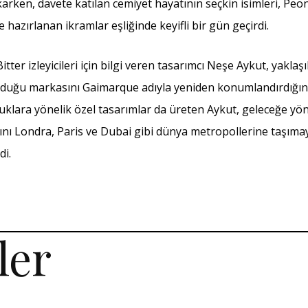
arken, davete katılan cemiyet hayatının seçkin isimleri, Peo
 hazırlanan ikramlar eşliğinde keyifli bir gün geçirdi.
itter izleyicileri için bilgi veren tasarımcı Neşe Aykut, yaklaş
rduğu markasını Gaimarque adıyla yeniden konumlandırdığını 
lara yönelik özel tasarımlar da üreten Aykut, geleceğe yöne
nı Londra, Paris ve Dubai gibi dünya metropollerine taşımay
di.
ler