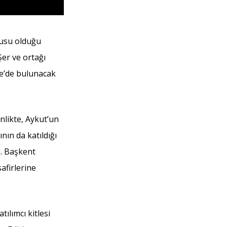
cusu olduğu
Şer ve ortağı
e’de bulunacak
nlikte, Aykut’un
nın da katıldığı
i. Başkent
afirlerine
ılımcı kitlesi