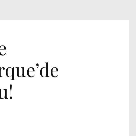
IDEO
e
rque’de
u!