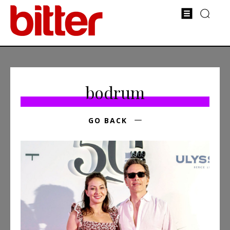
bodrum
GO BACK