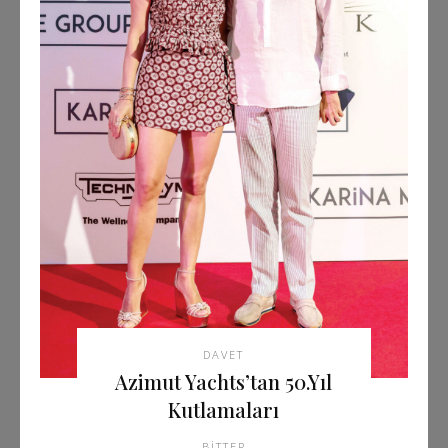
DAVET
Azimut Yachts’tan 50.Yıl
Kutlamaları
BITTER