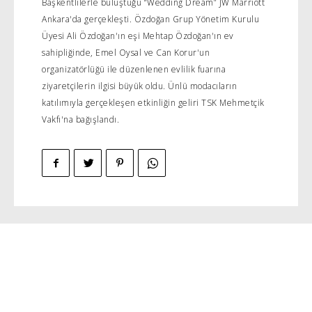
Başkentlilerle buluştuğu “Wedding Dream” JW Marriott
Ankara'da gerçekleşti. Özdoğan Grup Yönetim Kurulu
Üyesi Ali Özdoğan'ın eşi Mehtap Özdoğan'ın ev
sahipliğinde, Emel Oysal ve Can Korur'un
organizatörlüğü ile düzenlenen evlilik fuarına
ziyaretçilerin ilgisi büyük oldu. Ünlü modacıların
katılımıyla gerçekleşen etkinliğin geliri TSK Mehmetçik
Vakfı'na bağışlandı.