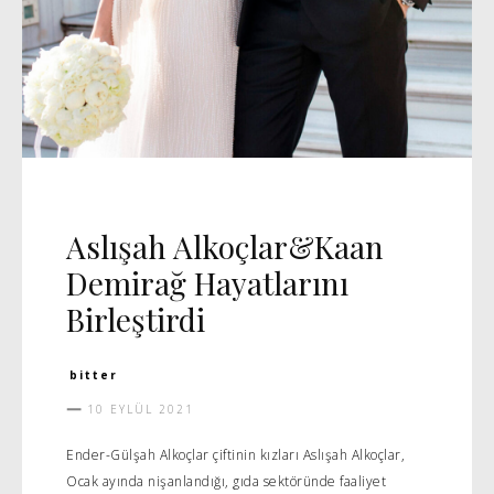
DAVET
Aslışah Alkoçlar&Kaan
Demirağ Hayatlarını
Birleştirdi
bitter
10 EYLÜL 2021
Ender-Gülşah Alkoçlar çiftinin kızları Aslışah Alkoçlar,
Ocak ayında nişanlandığı, gıda sektöründe faaliyet