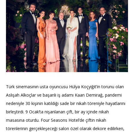
Türk sinemasının usta oyuncusu Hülya Koçyiğit’in torunu olan
Aslışah Alkoçlar ve başarılı iş adamı Kaan Demirağ, pandemi
nedeniyle 30 kişinin katıldığı sade bir nikah töreniyle hayatlarını
birleştirdi. 9 Ocak’ta nişanlanan çift, bir ay içinde nikah
masasına oturdu. Four Seasons Hotel’de çiftin nikah
törenlerinin gerçekleşeceği salon özel olarak dekore edilirken,