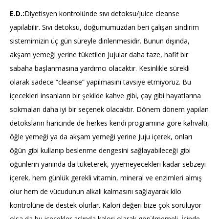
E.D.:
Diyetisyen kontrolünde sıvı detoksu/juice cleanse
yapılabilir. Sıvı detoksu, doğumumuzdan beri çalışan sindirim
sistemimizin üç gün süreyle dinlenmesidir. Bunun dışında,
akşam yemeği yerine tüketilen Jujular daha taze, hafif bir
sabaha başlanmasına yardımcı olacaktır. Kesinlikle sürekli
olarak sadece “cleanse” yapılmasını tavsiye etmiyoruz. Bu
içecekleri insanların bir şekilde kahve gibi, çay gibi hayatlarına
sokmaları daha iyi bir seçenek olacaktır. Dönem dönem yapılan
detoksların haricinde de herkes kendi programına göre kahvaltı,
öğle yemeği ya da akşam yemeği yerine Juju içerek, onları
öğün gibi kullanıp beslenme dengesini sağlayabileceği gibi
öğünlerin yanında da tüketerek, yiyemeyecekleri kadar sebzeyi
içerek, hem günlük gerekli vitamin, mineral ve enzimleri almış
olur hem de vücudunun alkali kalmasını sağlayarak kilo
kontrolüne de destek olurlar. Kalori değeri bize çok soruluyor
olsa da bu içecekler aslında kalori olarak görülmemeli. İçinde