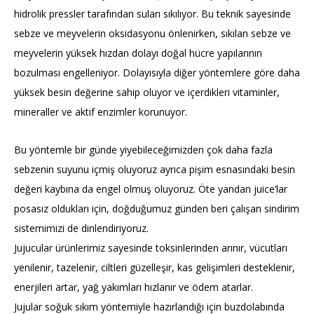
hidrolik pressler tarafından suları sıkılıyor. Bu teknik sayesinde
sebze ve meyvelerin oksidasyonu önlenirken, sıkılan sebze ve
meyvelerin yüksek hızdan dolayı doğal hücre yapılarının
bozulması engelleniyor. Dolayısıyla diğer yöntemlere göre daha
yüksek besin değerine sahip oluyor ve içerdikleri vitaminler,
mineraller ve aktif enzimler korunuyor.
Bu yöntemle bir günde yiyebileceğimizden çok daha fazla
sebzenin suyunu içmiş oluyoruz ayrıca pişim esnasındaki besin
değeri kaybına da engel olmuş oluyoruz. Öte yandan juice’lar
posasız oldukları için, doğduğumuz günden beri çalışan sindirim
sistemimizi de dinlendiriyoruz.
Jujucular ürünlerimiz sayesinde toksinlerinden arınır, vücutları
yenilenir, tazelenir, ciltleri güzelleşir, kas gelişimleri desteklenir,
enerjileri artar, yağ yakımları hızlanır ve ödem atarlar.
Jujular soğuk sıkım yöntemiyle hazırlandığı için buzdolabında