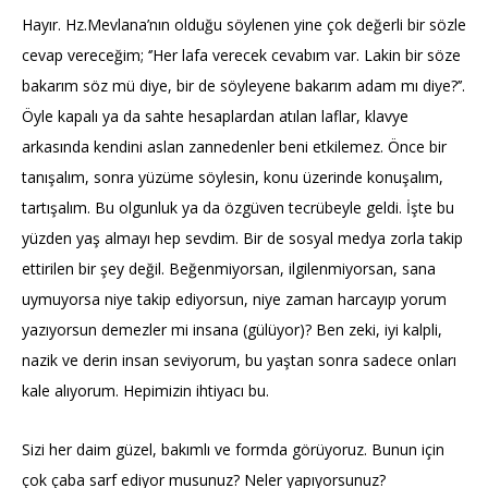
Hayır. Hz.Mevlana’nın olduğu söylenen yine çok değerli bir sözle
cevap vereceğim; ‘’Her lafa verecek cevabım var. Lakin bir söze
bakarım söz mü diye, bir de söyleyene bakarım adam mı diye?’’.
Öyle kapalı ya da sahte hesaplardan atılan laflar, klavye
arkasında kendini aslan zannedenler beni etkilemez. Önce bir
tanışalım, sonra yüzüme söylesin, konu üzerinde konuşalım,
tartışalım. Bu olgunluk ya da özgüven tecrübeyle geldi. İşte bu
yüzden yaş almayı hep sevdim. Bir de sosyal medya zorla takip
ettirilen bir şey değil. Beğenmiyorsan, ilgilenmiyorsan, sana
uymuyorsa niye takip ediyorsun, niye zaman harcayıp yorum
yazıyorsun demezler mi insana (gülüyor)? Ben zeki, iyi kalpli,
nazik ve derin insan seviyorum, bu yaştan sonra sadece onları
kale alıyorum. Hepimizin ihtiyacı bu.
Sizi her daim güzel, bakımlı ve formda görüyoruz. Bunun için
çok çaba sarf ediyor musunuz? Neler yapıyorsunuz?