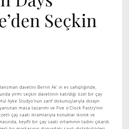
e’den Seçkin
 lansman davetini Berrin Ak’ ın ev sahipliğinde,
unda yirmi seçkin davetlinin katıldığı özel bir çay
Aytül Ayke Stüdyo’nun zarif dokunuşlarıyla dizayn
yansıtan masa tasarımı ve Five o’Clock Pastry’nin
zzetli çay saati ikramlarıyla konuklar ikonik ve
asında, keyifli bir çay saati ortamının tadını çıkardı.
erli bir markasının dünyadaki sayılı distribütörleri