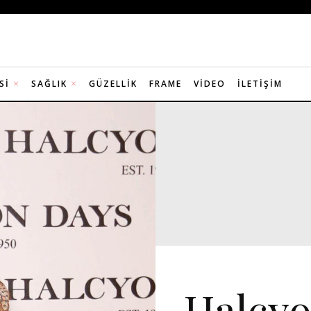
SI
SAĞLIK
GÜZELLIK
FRAME
VIDEO
İLETIŞIM
DAVET
Halcyo