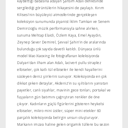
kaybettiği babasına adayan Şansım Adalı defilesinde
sergilediği görüntülerin hikayesini de paylaştı. Kırım
Kilisesi’nin büyüleyici atmosferinde gerçekleşen
koleksiyon sunumunda piyanist İklim Tamkan ve Senem
Demircioğlu müzik performansıyla sahne alırken,
sunuma Mehtap Elaidi, Özlem Kaya, Emel Ayaydın,
Zeynep Sever Demirel, Şevval Şahin’in de aralarında
bulunduğu çok sayıda davetli katıldı. Dünyaca ünlü
model Mao Xiaoxing ile fotoğraflanan koleksiyonda
Dalyan'dan ilham alan Adalı, lacivert pullu straplez
elbiseler, çok katlı tül elbiseler ile kendi hayallerini
süsleyen deniz şiirlerini sunuyor. Koleksiyonda en çok
dikkat çeken detaylar, Akdeniz’in su ışıltılarını yansıtan
payetler, canlı siyahlar, mavinin gece tonları, portakal ve
fuşyaların gün batımını çağrıştıran renkler de öne
çıkıyor. Kadınların güçlü figürlerini gösteren heykelsi
elbiseler, mikro mini üstler, süper mini etekler 60
parçalık koleksiyonda belirgin unsurı oluşturuyor.
Markanın imzası haline gelen origamik tüllere bu sezon