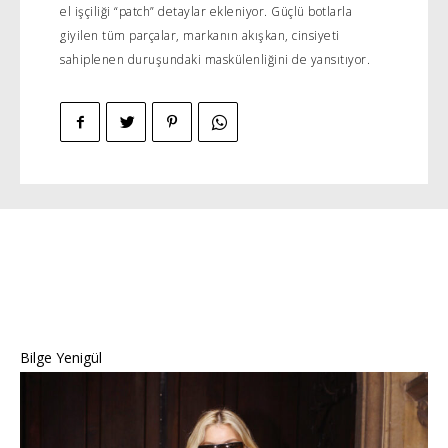
el işçiliği “patch” detaylar ekleniyor. Güçlü botlarla
giyilen tüm parçalar, markanın akışkan, cinsiyeti
sahiplenen duruşundaki maskülenliğini de yansıtıyor.
Bilge Yenigül