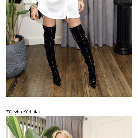
Züleyha Körbulak