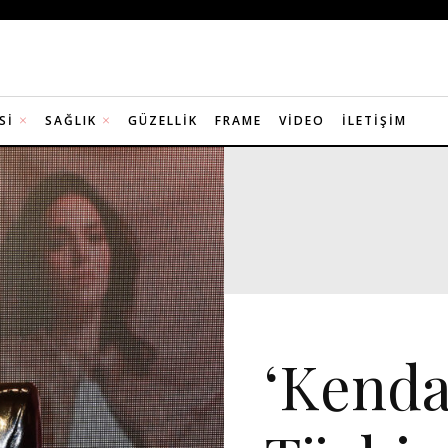
SI
SAĞLIK
GÜZELLIK
FRAME
VIDEO
İLETIŞIM
DAVET
MANŞET 5
‘Kendal