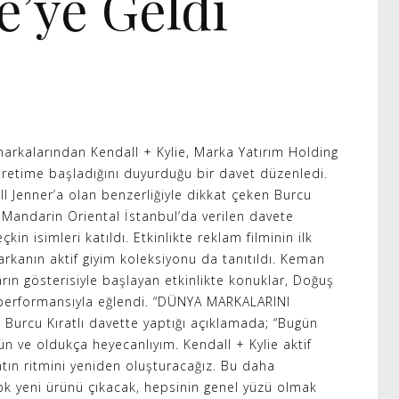
e’ye Geldi
markalarından Kendall + Kylie, Marka Yatırım Holding
retime başladığını duyurduğu bir davet düzenledi.
l Jenner’a olan benzerliğiyle dikkat çeken Burcu
de Mandarin Oriental İstanbul’da verilen davete
kin isimleri katıldı. Etkinlikte reklam filminin ilk
rkanın aktif giyim koleksiyonu da tanıtıldı. Keman
ın gösterisiyle başlayan etkinlikte konuklar, Doğuş
erformansıyla eğlendi. “DÜNYA MARKALARINI
Burcu Kıratlı davette yaptığı açıklamada; “Bugün
ün ve oldukça heyecanlıyım. Kendall + Kylie aktif
tın ritmini yeniden oluşturacağız. Bu daha
ok yeni ürünü çıkacak, hepsinin genel yüzü olmak