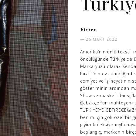
Türkiy
bitter
26 MART 2022
Amerika’nın ünlü tekstil 
öncülüğünde Türkiye’de ü
Marka yüzü olarak Kendal
Kıratlı’nın ev sahipliğin
cemiyet ve iş hayatının seç
gösteriminin ardından ma
Show ve maskeli dansçılar
Çabakçor’un muhteşem p
TÜRKİYE’YE GETİRECEĞİZ” 
benim için çok özel bir g
giyim koleksiyonuyla haya
başlangıç, markanın birç