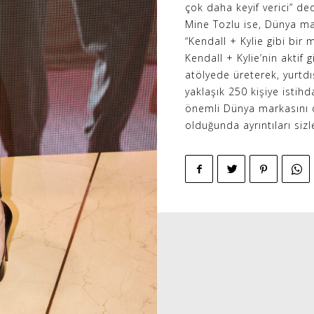
çok daha keyif verici” d
Mine Tozlu ise, Dünya mar
“Kendall + Kylie gibi bir 
Kendall + Kylie’nin aktif 
atölyede üreterek, yurtdı
yaklaşık 250 kişiye isti
önemli Dünya markasını d
olduğunda ayrıntıları siz