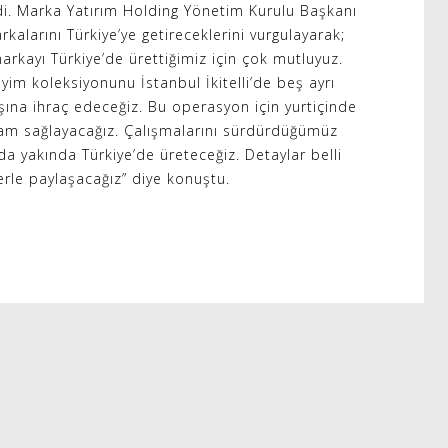
edi. Marka Yatırım Holding Yönetim Kurulu Başkanı
kalarını Türkiye’ye getireceklerini vurgulayarak;
markayı Türkiye’de ürettiğimiz için çok mutluyuz.
giyim koleksiyonunu İstanbul İkitelli’de beş ayrı
şına ihraç edeceğiz. Bu operasyon için yurtiçinde
hdam sağlayacağız. Çalışmalarını sürdürdüğümüz
a yakında Türkiye’de üreteceğiz. Detaylar belli
lerle paylaşacağız” diye konuştu.