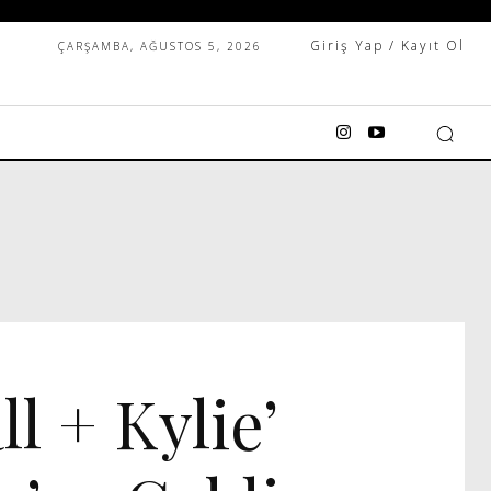
Giriş Yap / Kayıt Ol
ÇARŞAMBA, AĞUSTOS 5, 2026
l + Kylie’