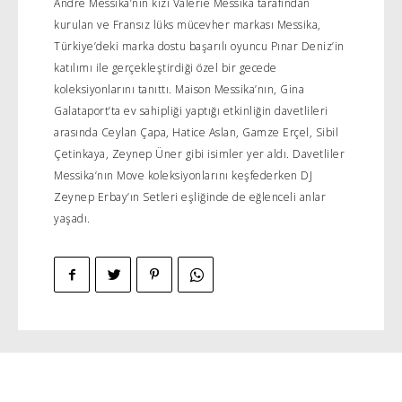
Andre Messika’nın kızı Valerie Messika tarafından
kurulan ve Fransız lüks mücevher markası Messika,
Türkiye’deki marka dostu başarılı oyuncu Pınar Deniz’in
katılımı ile gerçekleştirdiği özel bir gecede
koleksiyonlarını tanıttı. Maison Messika’nın, Gina
Galataport’ta ev sahipliği yaptığı etkinliğin davetlileri
arasında Ceylan Çapa, Hatice Aslan, Gamze Erçel, Sibil
Çetinkaya, Zeynep Üner gibi isimler yer aldı. Davetliler
Messika’nın Move koleksiyonlarını keşfederken DJ
Zeynep Erbay’ın Setleri eşliğinde de eğlenceli anlar
yaşadı.