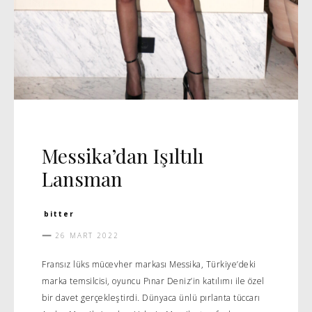
DAVET
MANŞET 5
Messika’dan Işıltılı
Lansman
bitter
26 MART 2022
Fransız lüks mücevher markası Messika, Türkiye’deki
marka temsilcisi, oyuncu Pınar Deniz’in katılımı ile özel
bir davet gerçekleştirdi. Dünyaca ünlü pırlanta tüccarı