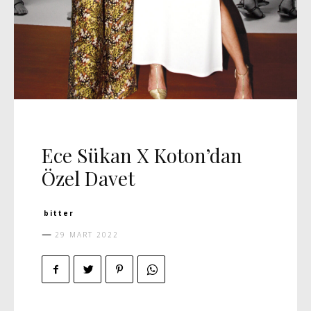
DAVET
MANŞET 5
Ece Sükan X Koton’dan
Özel Davet
bitter
29 MART 2022