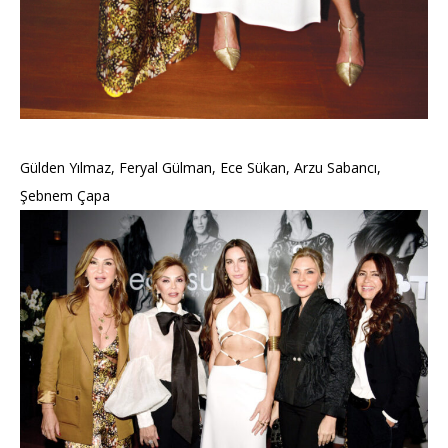
Gülden Yılmaz, Feryal Gülman, Ece Sükan, Arzu Sabancı,
Şebnem Çapa