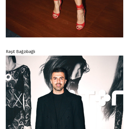
Raşit Bağzıbağlı