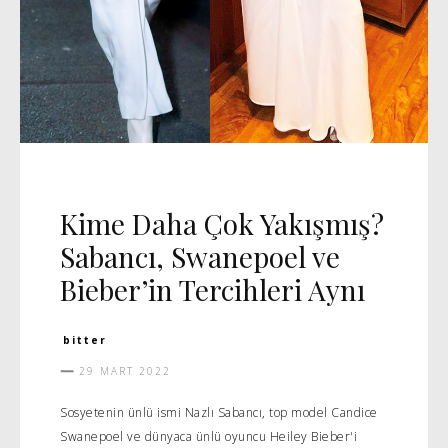
CADDE
MANŞET 5
Kime Daha Çok Yakışmış?
Sabancı, Swanepoel ve
Bieber’in Tercihleri Aynı
bitter
29 MART 2022
Sosyetenin ünlü ismi Nazlı Sabancı, top model Candice
Swanepoel ve dünyaca ünlü oyuncu Heiley Bieber'i