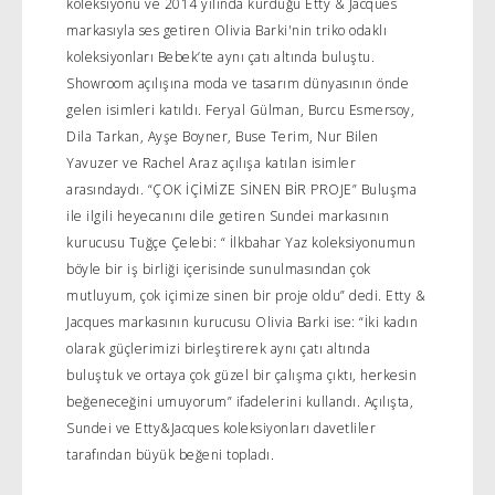
koleksiyonu ve 2014 yılında kurduğu Etty & Jacques
markasıyla ses getiren Olivia Barki'nin triko odaklı
koleksiyonları Bebek’te aynı çatı altında buluştu.
Showroom açılışına moda ve tasarım dünyasının önde
gelen isimleri katıldı. Feryal Gülman, Burcu Esmersoy,
Dila Tarkan, Ayşe Boyner, Buse Terim, Nur Bilen
Yavuzer ve Rachel Araz açılışa katılan isimler
arasındaydı. “ÇOK İÇİMİZE SİNEN BİR PROJE” Buluşma
ile ilgili heyecanını dile getiren Sundei markasının
kurucusu Tuğçe Çelebi: “ İlkbahar Yaz koleksiyonumun
böyle bir iş birliği içerisinde sunulmasından çok
mutluyum, çok içimize sinen bir proje oldu” dedi. Etty &
Jacques markasının kurucusu Olivia Barki ise: “İki kadın
olarak güçlerimizi birleştirerek aynı çatı altında
buluştuk ve ortaya çok güzel bir çalışma çıktı, herkesin
beğeneceğini umuyorum” ifadelerini kullandı. Açılışta,
Sundei ve Etty&Jacques koleksiyonları davetliler
tarafından büyük beğeni topladı.