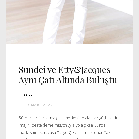
DAVET
MANŞET 5
Sundei ve Etty&Jacques
Aynı Çatı Altında Buluştu
bitter
29 MART 2022
Sürdürülebilir kumaşları merkezine alan ve güçlü kadın
imajını destekleme misyonuyla yola çıkan Sundei
markasının kurucusu Tuğçe Çelebi’nin İlkbahar Yaz