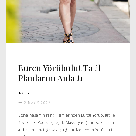
CADDE
MANŞET 5
VIDEO
Burcu Yörübulut Tatil
Planlarını Anlattı
bitter
2 MAYIS 2022
Sosyal yaşamın renkli isimlerinden Burcu Yörübulut ile
Kavaklıdere'de karşılaştık. Maske yasağının kalkmasını
ardından rahatlığa kavuştuğunu ifade eden Yörübulut,