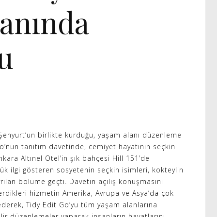
anında
u
 Şenyurt’un birlikte kurduğu, yaşam alanı düzenleme
Go’nun tanıtım davetinde, cemiyet hayatının seçkin
Ankara Altınel Otel’in şık bahçesi Hill 151’de
ük ilgi gösteren sosyetenin seçkin isimleri, kokteylin
yrılan bölüme geçti. Davetin açılış konuşmasını
erdikleri hizmetin Amerika, Avrupa ve Asya’da çok
derek, Tidy Edit Go’yu tüm yaşam alanlarına
lir düzenlemeler yaparak insanların hayatlarını