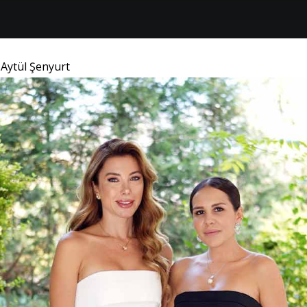
 Aytül Şenyurt