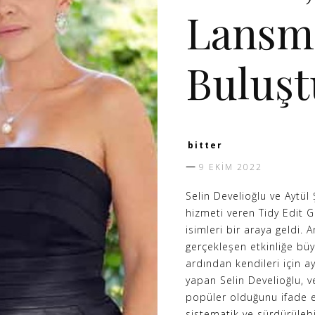
Lansm
Buluşt
bitter
9 EKIM 2022
Selin Develioğlu ve Aytül
hizmeti veren Tidy Edit 
isimleri bir araya geldi. 
gerçekleşen etkinliğe büy
ardından kendileri için a
yapan Selin Develioğlu, v
popüler olduğunu ifade e
sistematik ve sürdürülebi