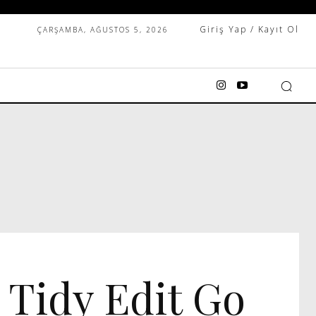
Giriş Yap / Kayıt Ol
ÇARŞAMBA, AĞUSTOS 5, 2026
IDEO
, Tidy Edit Go