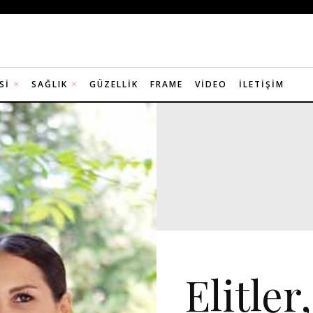
SI
SAĞLIK
GÜZELLIK
FRAME
VIDEO
İLETIŞIM
DAVET
MANŞET 5
V
Elitler