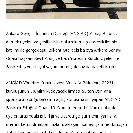
Ankara Genç İş İnsanları Derneği (ANGİAD) Yılbaşı Balosu,
dernek üyeleri ve çeşitli sivil toplum kuruluşu temsilcilerinin
katılımı ile gerçekleşti. Bilkent Otel’deki baloya Ankara Sanayi
Odası Başkanı Seyit Ardıç ve bazı Yönetim Kurulu Üyeleri ile
Başkent iş ve sosyal yaşamından çok sayıda davetli katıldı.
ANGİAD Yönetim Kurulu Üyesi Mustafa Bılıkçı’nın, 2023’te
kuruluşunun 50. yılını kutlayacak firması Sultan Et’in ana
sponsoru olduğu balonun açılış konuşmasını yapan ANGİAD
Başkanı Ertuğrul Onat, 15. Dönem Yönetim Kurulu olarak
üyeleri arasındaki iş birliği ve ticareti geliştirmenin yanı sıra;
memur kenti olmaktan hızla uzaklaşan, sanayi şehrine dönüşen
Ankara’nın bu yolda ihtiyaç duyacağı tüm yatırımları ilgili