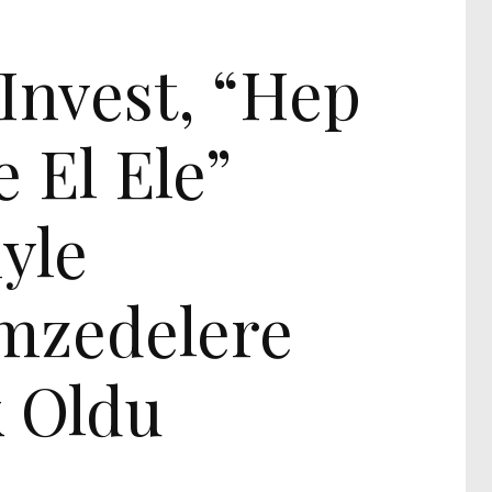
IDEO
Invest, “Hep
e El Ele”
iyle
mzedelere
 Oldu