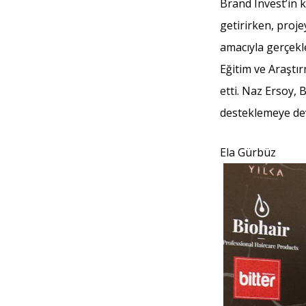
Brand Invest’in 
getirirken, proj
amacıyla gerçekleş
Eğitim ve Araştır
etti. Naz Ersoy,
desteklemeye dev
Ela Gürbüz