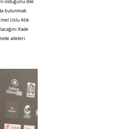
ün olduğunu dile
kıda bulunmak
 Emel Uslu Atik
lacağını ifade
ede aileleri