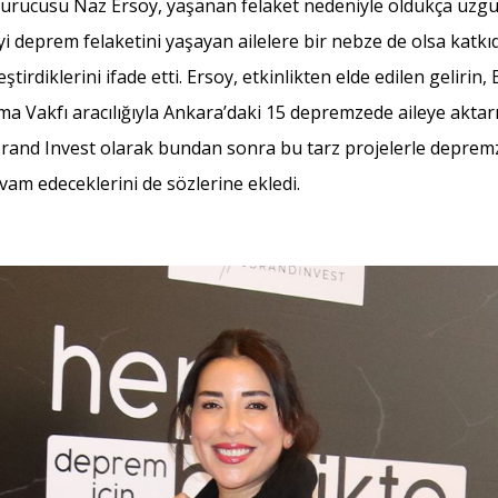
kurucusu Naz Ersoy, yaşanan felaket nedeniyle oldukça üzg
eyi deprem felaketini yaşayan ailelere bir nebze de olsa kat
tirdiklerini ifade etti. Ersoy, etkinlikten elde edilen gelirin,
ma Vakfı aracılığıyla Ankara’daki 15 depremzede aileye aktarı
 Brand Invest olarak bundan sonra bu tarz projelerle depremz
am edeceklerini de sözlerine ekledi.