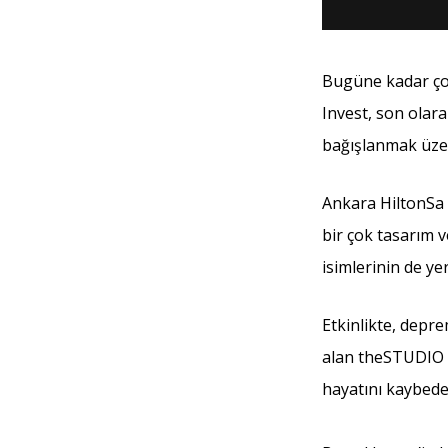
Bugüne kadar çok
Invest, son olar
bağışlanmak üzer
Ankara HiltonSa O
bir çok tasarım v
isimlerinin de ye
Etkinlikte, depr
alan theSTUDIO 
hayatını kaybede