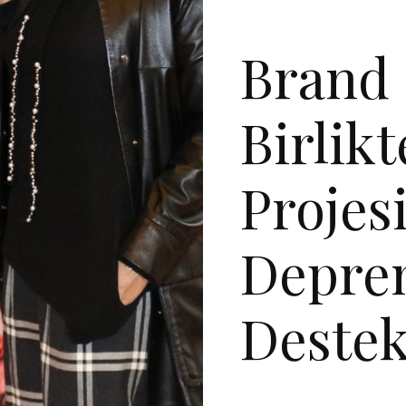
DAVET
MANŞET 5
V
Brand 
Birlikt
Projes
Depre
Destek