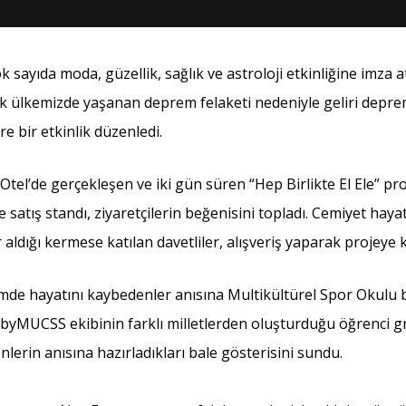
 sayıda moda, güzellik, sağlık ve astroloji etkinliğine imza 
ak ülkemizde yaşanan deprem felaketi nedeniyle geliri depre
e bir etkinlik düzenledi.
tel’de gerçekleşen ve iki gün süren “Hep Birlikte El Ele” pro
e satış standı, ziyaretçilerin beğenisini topladı. Cemiyet hay
r aldığı kermese katılan davetliler, alışveriş yaparak projeye
emde hayatını kaybedenler anısına Multikültürel Spor Okulu
byMUCSS ekibinin farklı milletlerden oluşturduğu öğrenci 
nlerin anısına hazırladıkları bale gösterisini sundu.