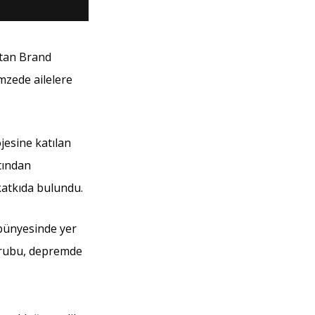
atan Brand
mzede ailelere
jesine katılan
atından
 katkıda bulundu.
 bünyesinde yer
grubu, depremde