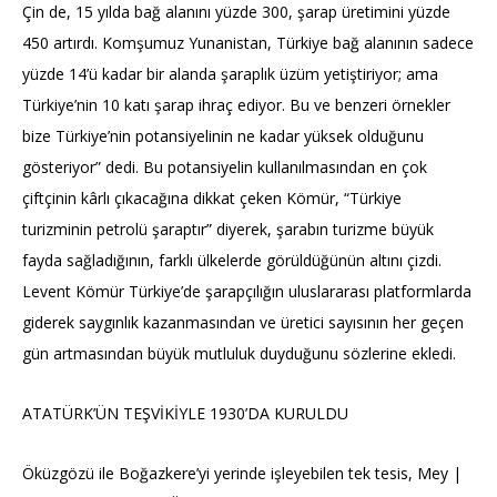
Çin de, 15 yılda bağ alanını yüzde 300, şarap üretimini yüzde
450 artırdı. Komşumuz Yunanistan, Türkiye bağ alanının sadece
yüzde 14’ü kadar bir alanda şaraplık üzüm yetiştiriyor; ama
Türkiye’nin 10 katı şarap ihraç ediyor. Bu ve benzeri örnekler
bize Türkiye’nin potansiyelinin ne kadar yüksek olduğunu
gösteriyor” dedi. Bu potansiyelin kullanılmasından en çok
çiftçinin kârlı çıkacağına dikkat çeken Kömür, “Türkiye
turizminin petrolü şaraptır” diyerek, şarabın turizme büyük
fayda sağladığının, farklı ülkelerde görüldüğünün altını çizdi.
Levent Kömür Türkiye’de şarapçılığın uluslararası platformlarda
giderek saygınlık kazanmasından ve üretici sayısının her geçen
gün artmasından büyük mutluluk duyduğunu sözlerine ekledi.
ATATÜRK’ÜN TEŞVİKİYLE 1930’DA KURULDU
Öküzgözü ile Boğazkere’yi yerinde işleyebilen tek tesis, Mey |