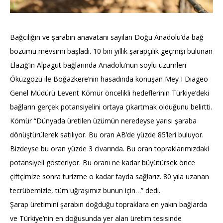
Bağcılığın ve şarabın anavatanı sayılan Doğu Anadolu’da bağ
bozumu mevsimi başladı. 10 bin yıllık şarapçılık geçmişi bulunan
Elazığ’ın Alpagut bağlarında Anadolu’nun soylu üzümleri
Öküzgözü ile Boğazkere’nin hasadında konuşan Mey I Diageo
Genel Müdürü Levent Kömür öncelikli hedeflerinin Türkiye’deki
bağların gerçek potansiyelini ortaya çıkartmak olduğunu belirtti.
Kömür “Dünyada üretilen üzümün neredeyse yarısı şaraba
dönüştürülerek satılıyor. Bu oran AB’de yüzde 85’leri buluyor.
Bizdeyse bu oran yüzde 3 civarında. Bu oran topraklarımızdaki
potansiyeli gösteriyor. Bu oranı ne kadar büyütürsek önce
çiftçimize sonra turizme o kadar fayda sağlarız. 80 yıla uzanan
tecrübemizle, tüm uğraşımız bunun için…” dedi.
Şarap üretimini şarabın doğduğu topraklara en yakın bağlarda
ve Türkiye’nin en doğusunda yer alan üretim tesisinde