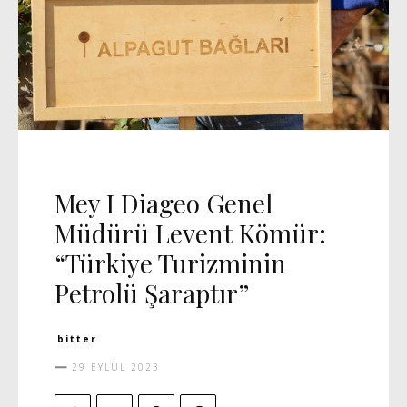
GÜNCEL
MANŞET 5
Mey I Diageo Genel
Müdürü Levent Kömür:
“Türkiye Turizminin
Petrolü Şaraptır”
bitter
29 EYLÜL 2023