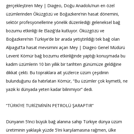
gerçekleştiren Mey | Diageo, Doğu Anadolu’nun en özel
üzümlerinden Öküzgözü ve Boğazkere’nin hasat dönemini,
sektör profesyonellerine yönelik düzenlediği geleneksel bağ
bozumu etkinliği ile Elazığ’da kutluyor. Öküzgözü ve
Boğazkere’nin Türkiye’de bir arada yetiştirildiği tek bağ olan
Alpagut’ta hasat mevsimini açan Mey | Diageo Genel Müdürü
Levent Kömür bağ bozumu etkinliğinde yaptığı konuşmada bu
kadim üzümlerin 10 bin yıllık bir tarihten günümüze geldiğine
dikkat çekti. Bu topraklara ait yüzlerce üzüm çeşidinin
bulunduğunu da hatırlatan Kömür, “Bu üzümler çok kıymetli, ne
yazık ki dünyada yeteri kadar bilinmiyor” dedi.
“TÜRKİYE TURİZMİNİN PETROLÜ ŞARAPTIR”
Dünyanın 5’inci büyük bağ alanına sahip Türkiye dünya üzüm
üretiminin yaklaşık yüzde 5’ini karşılamasına rağmen, ülke