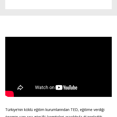
Türkiye’nin köklü eğitim kurumlarından TED, eğitime verdiği
önemin yanı sıra gönüllü komiteleri aracılığıyla düzenlediği