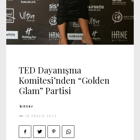
DAVET
MANŞET 5
VIDEO
TED Dayanışma
Komitesi’nden “Golden
Glam” Partisi
bitter
18 ARALIK 2023